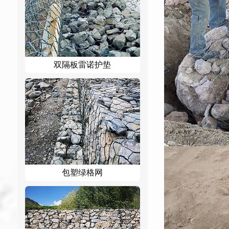
双隔板雷诺护垫
包塑绿格网