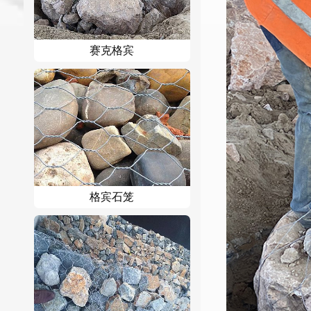
赛克格宾
格宾石笼