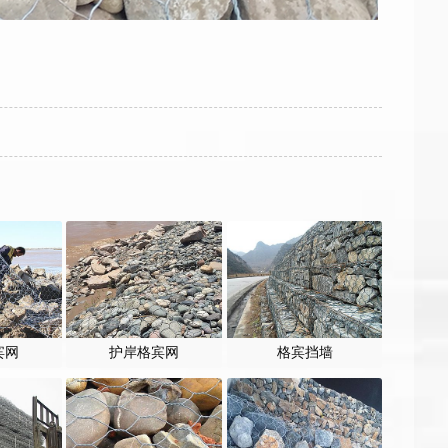
宾网
护岸格宾网
格宾挡墙