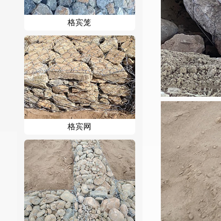
格宾笼
格宾网