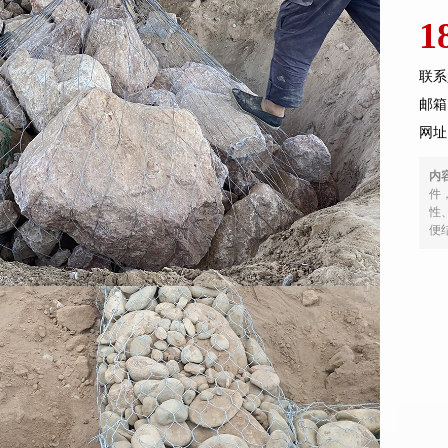
1
联系
邮箱：
网址
内
件
性
便