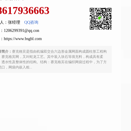
8617936663
人：张经理
QQ咨询
1206299391@qq.con
：
https://www.bsgbl.com
容简介：
赛克格宾是指由机编双交合六边形金属网面构成圆柱形工程构
，赛克格宾网，又叫蛇龙工艺。其中装入块石等填充料，构成具有柔
、透水性及整体性的结构。结构：赛克格宾在编织网袋过程中，为了方
结口，网袋内嵌入粗...