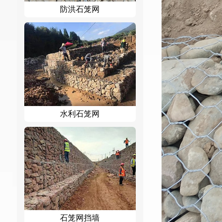
防洪石笼网
水利石笼网
石笼网挡墙