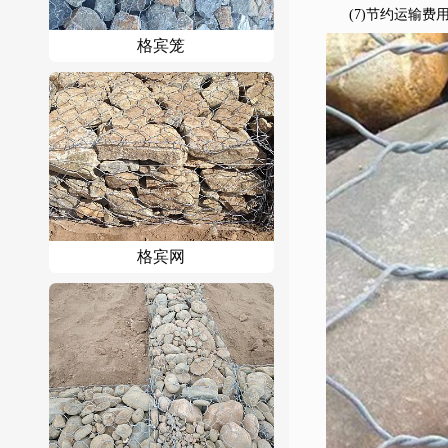
(7)节约运输
格宾笼
格宾网