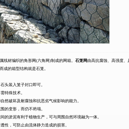
属线材编织的角形网(六角网)制成的网箱。
石笼网
由高抗腐蚀、高强度、
而成的箱型结构就是石笼。
需将石头装入笼子封口即可。
不需特殊技术。
抵御自然破坏及耐腐蚀和抗恶劣气候影响的能力。
大范围的变形，而仍不坍塌。
缝隙间的淤泥有利于植物生产，可与周围自然环境融为一体。
的渗透性，可防止由流体静力造成的损害。