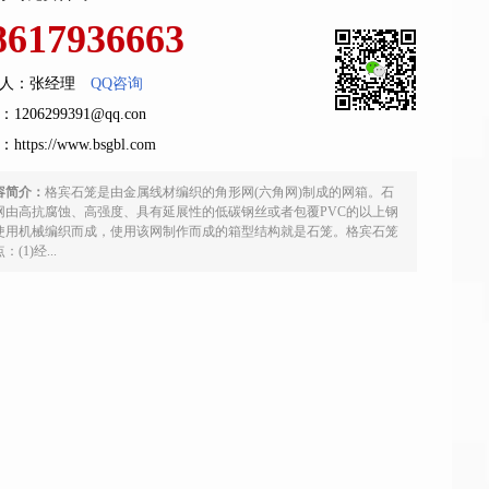
8617936663
人：张经理
QQ咨询
1206299391@qq.con
：
https://www.bsgbl.com
容简介：
格宾石笼是由金属线材编织的角形网(六角网)制成的网箱。石
网由高抗腐蚀、高强度、具有延展性的低碳钢丝或者包覆PVC的以上钢
使用机械编织而成，使用该网制作而成的箱型结构就是石笼。格宾石笼
：(1)经...