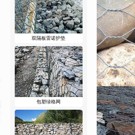
双隔板雷诺护垫
包塑绿格网