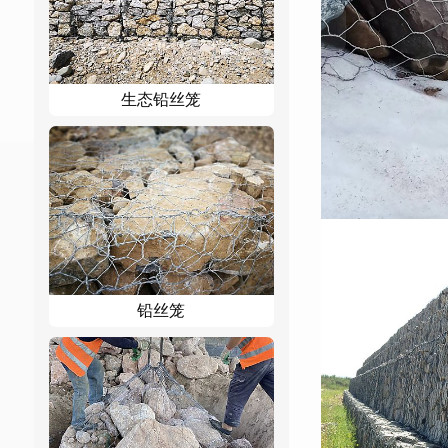
生态铅丝笼
铅丝笼