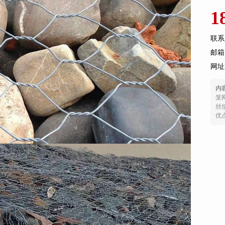
1
联系
邮箱：
网址
内
笼
丝
优点