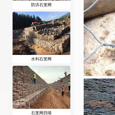
防洪石笼网
水利石笼网
石笼网挡墙