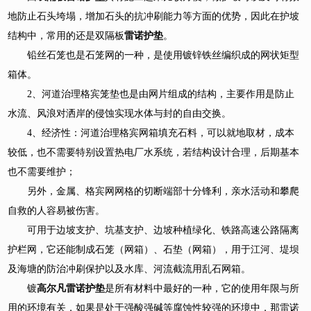
地防止石头垮塌，增加石头的抗冲刷能力等方面的优势，因此在护坡
结构中，常用的还是双隔板
雷诺护垫
。
铅丝石笼也是石笼网的一种，是使用镀锌铁丝编织成的网状矩型
箱体。
2、河道治理格宾笼垫也是由网片组成的结构，主要作用是防止
水流、风浪对洒岸的侵蚀实现水体与封的自由交换。
4、经济性：河道治理格宾网箱填充石料，可以就地取材，成本
较低，也不需要特别设置热电厂水系统，若结构设计合理，后期基本
也不需要维护；
另外，金属、格宾网网格的切断端部十分锋利，亲水活动和攀爬
自救的人容易被伤害。
可用于边坡支护、坑基支护、边坡种植绿化、铁路高速公路隔离
护栏网，它还能制成石笼（网箱）、石垫（网箱），用于江河、堤坝
及海塘的防治冲刷保护以及水库、河流截流用乱石网箱。
镀
高尔凡雷诺护垫
是所有材料中最好的一种，它的使用年限与所
用的环境有关，如果是处于强酸强碱等腐蚀性较强的环境中，那雷诺