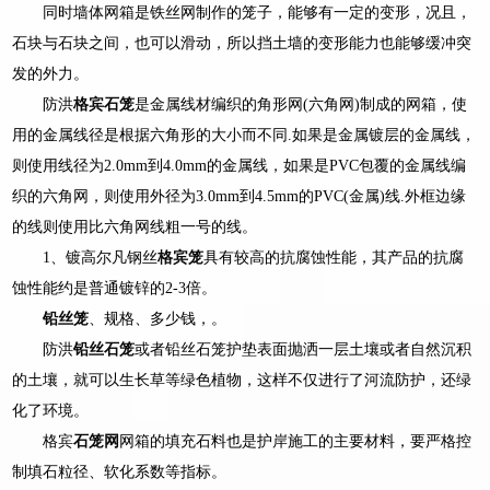
同时墙体网箱是铁丝网制作的笼子，能够有一定的变形，况且，
石块与石块之间，也可以滑动，所以挡土墙的变形能力也能够缓冲突
发的外力。
防洪
格宾石笼
是金属线材编织的角形网(六角网)制成的网箱，使
用的金属线径是根据六角形的大小而不同.如果是金属镀层的金属线，
则使用线径为2.0mm到4.0mm的金属线，如果是PVC包覆的金属线编
织的六角网，则使用外径为3.0mm到4.5mm的PVC(金属)线.外框边缘
的线则使用比六角网线粗一号的线。
1、镀高尔凡钢丝
格宾笼
具有较高的抗腐蚀性能，其产品的抗腐
蚀性能约是普通镀锌的2-3倍。
铅丝笼
、规格、多少钱，。
防洪
铅丝石笼
或者铅丝石笼护垫表面抛洒一层土壤或者自然沉积
的土壤，就可以生长草等绿色植物，这样不仅进行了河流防护，还绿
化了环境。
格宾
石笼网
网箱的填充石料也是护岸施工的主要材料，要严格控
制填石粒径、软化系数等指标。