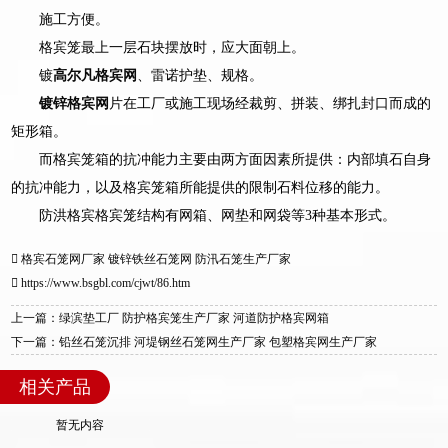
施工方便。
格宾笼最上一层石块摆放时，应大面朝上。
镀
高尔凡格宾网
、雷诺护垫、规格。
镀锌格宾网
片在工厂或施工现场经裁剪、拼装、绑扎封口而成的
矩形箱。
而格宾笼箱的抗冲能力主要由两方面因素所提供：内部填石自身
的抗冲能力，以及格宾笼箱所能提供的限制石料位移的能力。
防洪格宾格宾笼结构有网箱、网垫和网袋等3种基本形式。
格宾石笼网厂家
镀锌铁丝石笼网
防汛石笼生产厂家
https://www.bsgbl.com/cjwt/86.htm
上一篇：绿滨垫工厂 防护格宾笼生产厂家 河道防护格宾网箱
下一篇：铅丝石笼沉排 河堤钢丝石笼网生产厂家 包塑格宾网生产厂家
相关产品
暂无内容