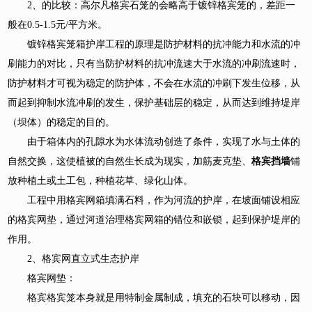
2、的比较：高尔凡格宾石笼的会略高于镀锌格宾笼的，差距一
般在0.5-1.5元/平方米。
镀锌格宾笼箱护岸工程的原理是防护材料的抗冲能力和水流的冲
刷能力的对比，只有当防护材料的抗冲流速大于水流的冲刷流速时，
防护材料才可视为稳定的防护体，不会在水流的冲刷下发生位移，从
而起到抑制水流冲刷的发生，保护基础层的稳定，从而达到维持堤岸
（坝体）的稳定的目的。
由于箱体内的孔隙水为水体流动创造了条件，实现了水与土体的
自然交换，这使植被的自然生长成为现实，加筋麦克垫、
格宾挡墙
铺
放种植土或土工包，种植花草、绿化山体。
工程中用格宾网箱填满石料，作为河流的护岸，在坡面铺设相应
的格宾网垫，通过河道治理格宾网箱的错位和嵌锁，起到保护堤岸的
作用。
2、格宾网直立式生态护岸
格宾网垫：
格宾格宾笼本身就是用特制金属制成，填充的石块可以移动，因