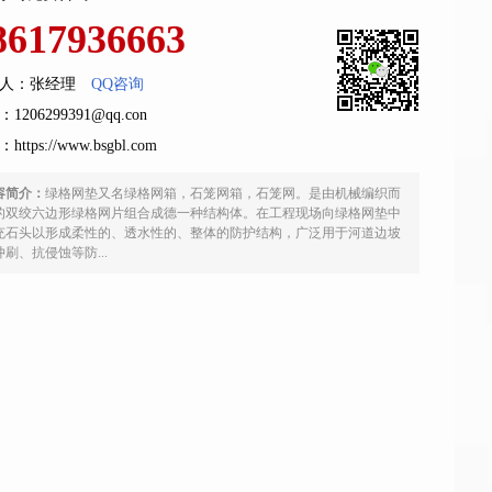
8617936663
人：张经理
QQ咨询
1206299391@qq.con
：
https://www.bsgbl.com
容简介：
绿格网垫又名绿格网箱，石笼网箱，石笼网。是由机械编织而
的双绞六边形绿格网片组合成德一种结构体。在工程现场向绿格网垫中
充石头以形成柔性的、透水性的、整体的防护结构，广泛用于河道边坡
冲刷、抗侵蚀等防...