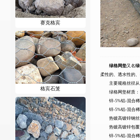
赛克格宾
绿格网垫
又名
绿
柔性的、透水性的、
主要规格丝径从1.5
格宾石笼
绿格网垫材质：
锌-5%铝-混合
锌-5%铝-混合
热镀高镀锌钢丝
热镀高镀锌包覆
锌-5%铝-混