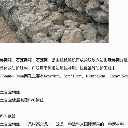
格网箱
，
石笼网箱
，
石笼网
。是由机械编织而成的双绞六边形
绿格网
片组
整体的防护结构，广泛用于河道边坡抗冲刷、抗侵蚀等防护工程中。
mm-4.0mm网孔主要有6cm*8cm、8cm*10cm、10cm*12cm、12cm*
稀土合金钢丝
稀土合金镀层包覆PVC钢丝
PVC钢丝
合稀土合金钢丝：（又叫高尔凡），这是一种近年来国际新兴的一种新材料，铝含