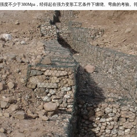
度不少于380Mpa，经得起在强力变形工艺条件下缠绕、弯曲的考验。符合GB/