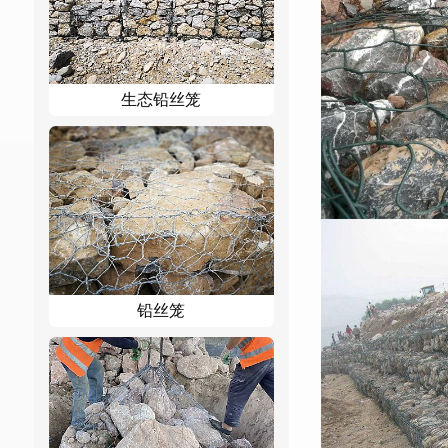
生态铅丝笼
铅丝笼