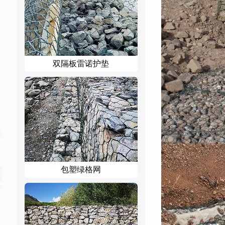
双隔板雷诺护垫
包塑绿格网