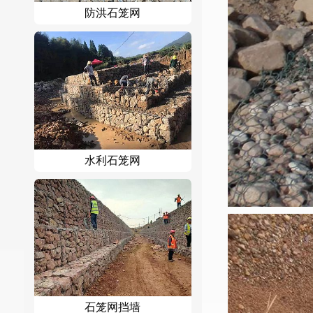
防洪石笼网
水利石笼网
石笼网挡墙