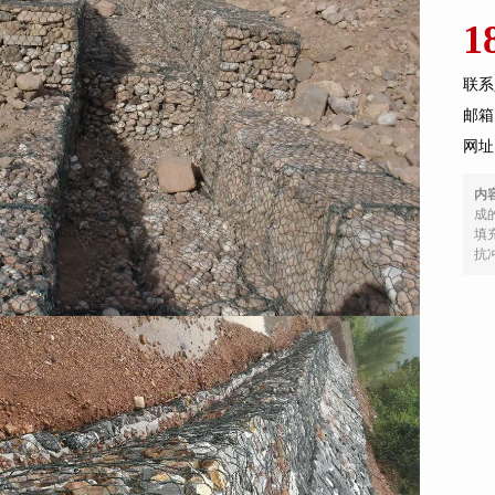
1
联系
邮箱：
网址
内
成
填
抗