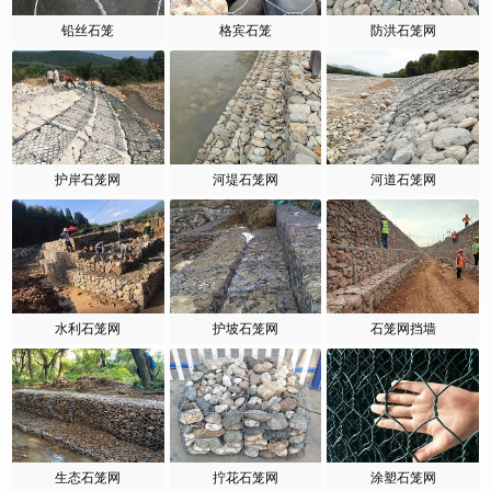
铅丝石笼
格宾石笼
防洪石笼网
护岸石笼网
河堤石笼网
河道石笼网
水利石笼网
护坡石笼网
石笼网挡墙
生态石笼网
拧花石笼网
涂塑石笼网