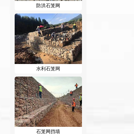
防洪石笼网
水利石笼网
石笼网挡墙