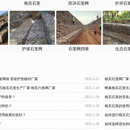
格宾石笼
防洪石笼网
护岸石
护坡石笼网
石笼网挡墙
生态石
笼网墙 雷诺护垫镀锌厂家
2025-1-21
格宾石笼网厂家
石格宾石笼生产厂家 格宾六角网厂家
2025-1-20
蜂巢格宾石笼生
护和保养？
2025-1-20
格宾石笼的安装
怎样的？
2025-1-20
格宾石笼的使用
使用效果比较好？
2025-1-20
如何进行格宾石
？
2025-1-20
如何选择适合的