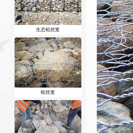
生态铅丝笼
铅丝笼