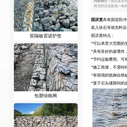
内容简介：
固滨笼具
填充料后连接成一体的
固滨笼
具有固堤防冲
装入块石等填充料后
固滨笼特点：
双隔板雷诺护垫
*可以承受大范围的
*具有良好的渗透性
*节约运输费用。可
*施工简便，不需特
*有很强的抵御自然
*笼子石头缝隙间的
包塑绿格网