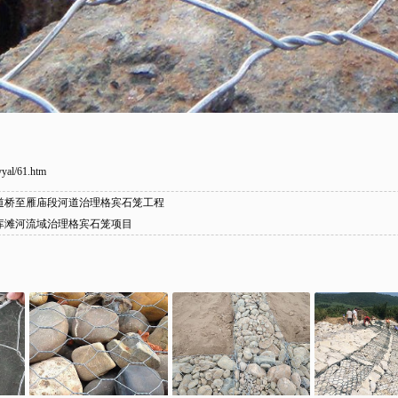
yyal/61.htm
道桥至雁庙段河道治理格宾石笼工程
库滩河流域治理格宾石笼项目