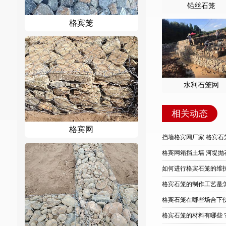
铅丝石笼
格宾笼
水利石笼网
相关动态
格宾网
挡墙格宾网厂家 格宾石
格宾网箱挡土墙 河堤抛
如何进行格宾石笼的维
格宾石笼的制作工艺是
格宾石笼在哪些场合下
格宾石笼的材料有哪些